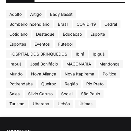
Adolfo
Artigo
Bady Bassit
Bombeiro incendiário
Brasil
COVID-19
Cedral
Cotidiano
Destaque
Educação
Esporte
Esportes
Eventos
Futebol
HOSPITAL DOS BRINQUEDOS
Ibirá
Ipiguá
Irapuã
José Bonifácio
MAÇONARIA
Mendonça
Mundo
Nova Aliança
Nova Itapirema
Política
Potirendaba
Queiroz
Região
Rio Preto
Sales
Silvio Caruso
Social
São Paulo
Turismo
Ubarana
Uchôa
Últimas