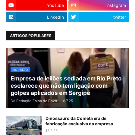
YouTube
instagram
LinkedIn
twitter
ARTIGOS POPULARES
RIO PRETO
Empresa de leilões sediada em Rio Preto
esclarece que não tem ligação com
golpes aplicados em Sergipe
Da Redação
Folha do Povo
-
16.7.25
Dinossauro da Cometa era de
fabricação exclusiva da empresa
15.2.25