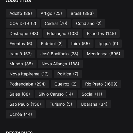
ASSUNTOS
Adolfo
(89)
Artigo
(25)
Brasil
(883)
COVID-19
(2)
Cedral
(70)
Cotidiano
(2)
Destaque
(68)
Educação
(103)
Esportes
(145)
Eventos
(6)
Futebol
(2)
Ibirá
(55)
Ipiguá
(9)
Irapuã
(57)
José Bonifácio
(28)
Mendonça
(695)
Mundo
(38)
Nova Aliança
(188)
Nova Itapirema
(12)
Política
(7)
Potirendaba
(294)
Queiroz
(2)
Rio Preto
(1609)
Sales
(88)
Silvio Caruso
(14)
Social
(11)
São Paulo
(156)
Turismo
(5)
Ubarana
(34)
Uchôa
(44)