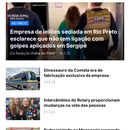
RIO PRETO
Empresa de leilões sediada em Rio Preto
esclarece que não tem ligação com
golpes aplicados em Sergipe
Da Redação
Folha do Povo
-
16.7.25
Dinossauro da Cometa era de
fabricação exclusiva da empresa
15.2.25
Intercâmbios do Rotary proporcionam
mudanças na vida das pessoas
21.7.24
Padre iniciado na Maçonaria reacende