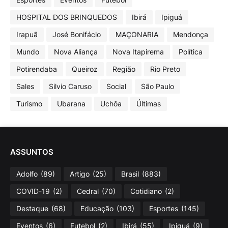
HOSPITAL DOS BRINQUEDOS
Ibirá
Ipiguá
Irapuã
José Bonifácio
MAÇONARIA
Mendonça
Mundo
Nova Aliança
Nova Itapirema
Política
Potirendaba
Queiroz
Região
Rio Preto
Sales
Silvio Caruso
Social
São Paulo
Turismo
Ubarana
Uchôa
Últimas
ASSUNTOS
Adolfo
(89)
Artigo
(25)
Brasil
(883)
COVID-19
(2)
Cedral
(70)
Cotidiano
(2)
Destaque
(68)
Educação
(103)
Esportes
(145)
Eventos
(6)
Futebol
(2)
Ibirá
(55)
Ipiguá
(9)