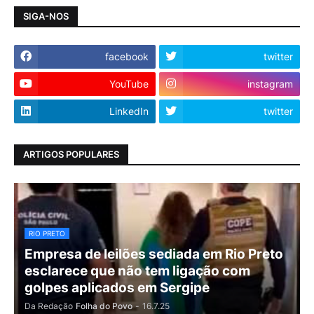
SIGA-NOS
facebook
twitter
YouTube
instagram
LinkedIn
twitter
ARTIGOS POPULARES
RIO PRETO
Empresa de leilões sediada em Rio Preto
esclarece que não tem ligação com
golpes aplicados em Sergipe
Da Redação
Folha do Povo
-
16.7.25