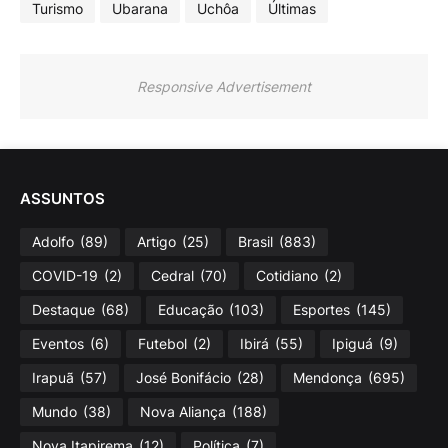
Turismo
Ubarana
Uchôa
Últimas
Responsive Advertisement
ASSUNTOS
Adolfo
(89)
Artigo
(25)
Brasil
(883)
COVID-19
(2)
Cedral
(70)
Cotidiano
(2)
Destaque
(68)
Educação
(103)
Esportes
(145)
Eventos
(6)
Futebol
(2)
Ibirá
(55)
Ipiguá
(9)
Irapuã
(57)
José Bonifácio
(28)
Mendonça
(695)
Mundo
(38)
Nova Aliança
(188)
Nova Itapirema
(12)
Política
(7)