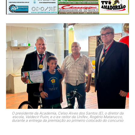
O presidente da Academia, Celso Alves dos Santos (E), o diretor da
escola, Valdecir Puim, e o ex-reitor da Unifev, Rogério Matarucco,
durante a entrega da premiação ao primeiro colocado do concurso