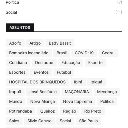
Política
(7)
Social
(11)
ASSUNTOS
Adolfo
Artigo
Bady Bassit
Bombeiro incendiário
Brasil
COVID-19
Cedral
Cotidiano
Destaque
Educação
Esporte
Esportes
Eventos
Futebol
HOSPITAL DOS BRINQUEDOS
Ibirá
Ipiguá
Irapuã
José Bonifácio
MAÇONARIA
Mendonça
Mundo
Nova Aliança
Nova Itapirema
Política
Potirendaba
Queiroz
Região
Rio Preto
Sales
Silvio Caruso
Social
São Paulo