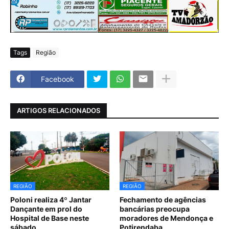
Tags
Região
Facebook
ARTIGOS RELACIONADOS
REGIÃO
REGIÃO
Poloni realiza 4º Jantar
Fechamento de agências
Dançante em prol do
bancárias preocupa
Hospital de Base neste
moradores de Mendonça e
sábado
Potirendaba