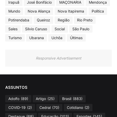
Irapuã
José Bonifácio
MAÇONARIA
Mendonça
Mundo
Nova Aliança
Nova Itapirema
Política
Potirendaba
Queiroz
Região
Rio Preto
Sales
Silvio Caruso
Social
São Paulo
Turismo
Ubarana
Uchôa
Últimas
Responsive Advertisement
ASSUNTOS
Adolfo
(89)
Artigo
(25)
Brasil
(883)
COVID-19
(2)
Cedral
(70)
Cotidiano
(2)
Destaque
(68)
Educação
(103)
Esportes
(145)