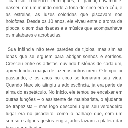
Narcísio Lourenço Domingues, o palhaço Bambolê,
nasceu em um mundo onde a lona do circo era o céu, e
as estrelas, as luzes coloridas que piscavam nos
holofotes. Desde os 10 anos, ele viveu entre o aroma da
pipoca, o som das risadas e a música que acompanhava
os malabares e acrobacias.
Sua infância não teve paredes de tijolos, mas sim as
lonas que se erguem para abrigar sonhos e sorrisos.
Cresceu entre os artistas, ouvindo histórias de cada um,
aprendendo a magia de fazer os outros rirem. O tempo foi
passando, e os anos no circo se tornaram sua vida.
Quando Narcísio atingiu a adolescência, já era parte da
alma do espetáculo. No início, ele tentou se encaixar em
outras funções – o assistente de malabarista, o ajudante
de trapezista – mas logo descobriu que seu verdadeiro
lugar era no picadeiro, como o palhaço que, com um
sorriso e alguns gestos engraçados faziam a plateia dar
boas gargalhadas.