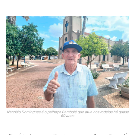
Narcísio Domingues é o palhaço Bambolê que atua nos rodeios há quase
60 anos