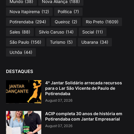
Mundo
(38)
Nova Aliança
(188)
Nova Itapirema
(12)
Política
(7)
Potirendaba
(294)
Queiroz
(2)
Rio Preto
(1609)
Sales
(88)
Silvio Caruso
(14)
Social
(11)
São Paulo
(156)
Turismo
(5)
Ubarana
(34)
Uchôa
(44)
DESTAQUES
4º Jantar Solidário arrecada recursos
para o Lar São Vicente de Paulo de
Potirendaba
August 07, 2026
ACIP completa 30 anos de história em
Potirendaba com Jantar Empresarial
August 07, 2026