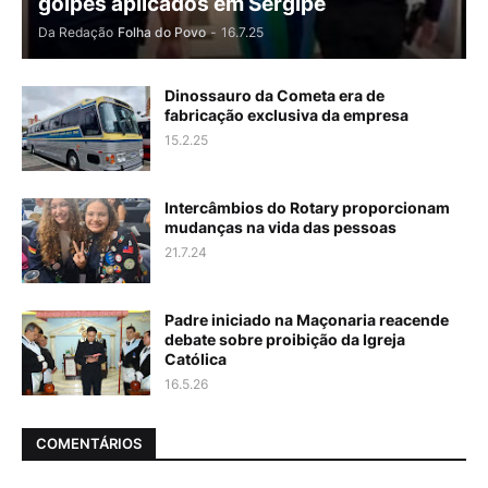
golpes aplicados em Sergipe
Da Redação
Folha do Povo
-
16.7.25
Dinossauro da Cometa era de
fabricação exclusiva da empresa
15.2.25
Intercâmbios do Rotary proporcionam
mudanças na vida das pessoas
21.7.24
Padre iniciado na Maçonaria reacende
debate sobre proibição da Igreja
Católica
16.5.26
COMENTÁRIOS