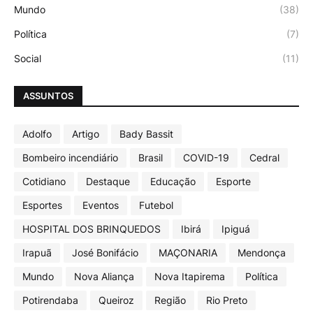
Mundo
(38)
Política
(7)
Social
(11)
ASSUNTOS
Adolfo
Artigo
Bady Bassit
Bombeiro incendiário
Brasil
COVID-19
Cedral
Cotidiano
Destaque
Educação
Esporte
Esportes
Eventos
Futebol
HOSPITAL DOS BRINQUEDOS
Ibirá
Ipiguá
Irapuã
José Bonifácio
MAÇONARIA
Mendonça
Mundo
Nova Aliança
Nova Itapirema
Política
Potirendaba
Queiroz
Região
Rio Preto