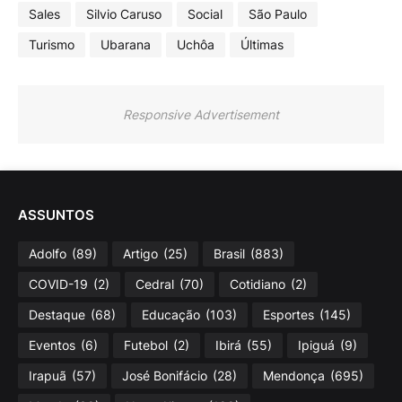
Sales
Silvio Caruso
Social
São Paulo
Turismo
Ubarana
Uchôa
Últimas
Responsive Advertisement
ASSUNTOS
Adolfo
(89)
Artigo
(25)
Brasil
(883)
COVID-19
(2)
Cedral
(70)
Cotidiano
(2)
Destaque
(68)
Educação
(103)
Esportes
(145)
Eventos
(6)
Futebol
(2)
Ibirá
(55)
Ipiguá
(9)
Irapuã
(57)
José Bonifácio
(28)
Mendonça
(695)