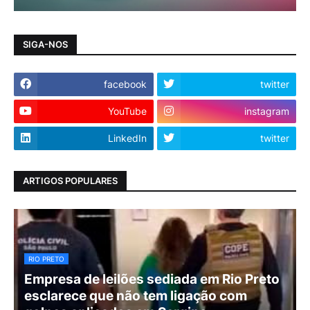
SIGA-NOS
facebook
twitter
YouTube
instagram
LinkedIn
twitter
ARTIGOS POPULARES
RIO PRETO
Empresa de leilões sediada em Rio Preto
esclarece que não tem ligação com