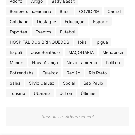
Adolfo
Artigo
Bady Bassit
Bombeiro incendiário
Brasil
COVID-19
Cedral
Cotidiano
Destaque
Educação
Esporte
Esportes
Eventos
Futebol
HOSPITAL DOS BRINQUEDOS
Ibirá
Ipiguá
Irapuã
José Bonifácio
MAÇONARIA
Mendonça
Mundo
Nova Aliança
Nova Itapirema
Política
Potirendaba
Queiroz
Região
Rio Preto
Sales
Silvio Caruso
Social
São Paulo
Turismo
Ubarana
Uchôa
Últimas
Responsive Advertisement