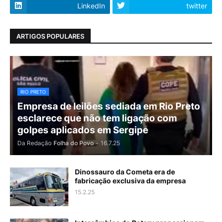
LinkedIn
twitter
ARTIGOS POPULARES
RIO PRETO
Empresa de leilões sediada em Rio Preto
esclarece que não tem ligação com
golpes aplicados em Sergipe
Da Redação
Folha do Povo
-
16.7.25
Dinossauro da Cometa era de
fabricação exclusiva da empresa
15.2.25