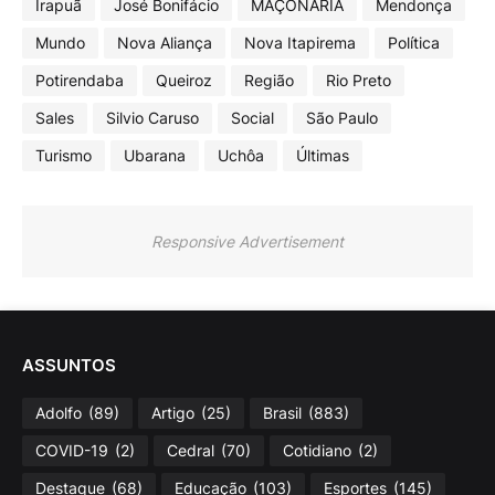
Irapuã
José Bonifácio
MAÇONARIA
Mendonça
Mundo
Nova Aliança
Nova Itapirema
Política
Potirendaba
Queiroz
Região
Rio Preto
Sales
Silvio Caruso
Social
São Paulo
Turismo
Ubarana
Uchôa
Últimas
Responsive Advertisement
ASSUNTOS
Adolfo
(89)
Artigo
(25)
Brasil
(883)
COVID-19
(2)
Cedral
(70)
Cotidiano
(2)
Destaque
(68)
Educação
(103)
Esportes
(145)