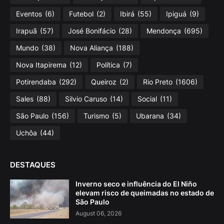
Eventos
(6)
Futebol
(2)
Ibirá
(55)
Ipiguá
(9)
Irapuã
(57)
José Bonifácio
(28)
Mendonça
(695)
Mundo
(38)
Nova Aliança
(188)
Nova Itapirema
(12)
Política
(7)
Potirendaba
(292)
Queiroz
(2)
Rio Preto
(1606)
Sales
(88)
Silvio Caruso
(14)
Social
(11)
São Paulo
(156)
Turismo
(5)
Ubarana
(34)
Uchôa
(44)
DESTAQUES
Inverno seco e influência do El Niño
elevam risco de queimadas no estado de
São Paulo
August 06, 2026