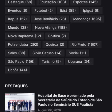
Destaque
(68)
Educação
(103)
Esportes
(145)
Eventos
(6)
Futebol
(2)
Ibirá
(55)
Ipiguá
(9)
Irapuã
(57)
José Bonifácio
(28)
Mendonça
(695)
Mundo
(38)
Nova Aliança
(188)
Nova Itapirema
(12)
Política
(7)
Potirendaba
(292)
Queiroz
(2)
Rio Preto
(1607)
Sales
(88)
Silvio Caruso
(14)
Social
(11)
São Paulo
(156)
Turismo
(5)
Ubarana
(34)
Uchôa
(44)
DESTAQUES
Hospital de Base é premiado pela
Secretaria de Saúde do Estado de São
Paulo no Seminário SUS Paulista
August 06, 2026