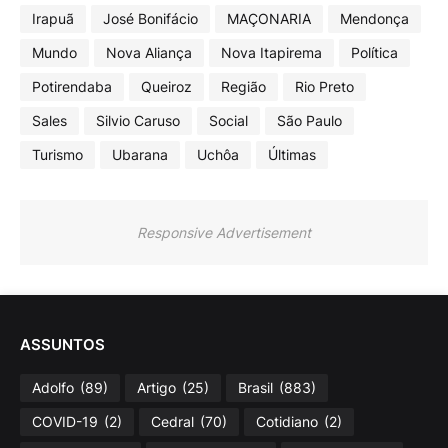
Irapuã
José Bonifácio
MAÇONARIA
Mendonça
Mundo
Nova Aliança
Nova Itapirema
Política
Potirendaba
Queiroz
Região
Rio Preto
Sales
Silvio Caruso
Social
São Paulo
Turismo
Ubarana
Uchôa
Últimas
Responsive Advertisement
ASSUNTOS
Adolfo
(89)
Artigo
(25)
Brasil
(883)
COVID-19
(2)
Cedral
(70)
Cotidiano
(2)