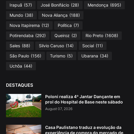
Irapuã
(57)
José Bonifácio
(28)
Mendonça
(695)
Mundo
(38)
Nova Aliança
(188)
Nova Itapirema
(12)
Política
(7)
Potirendaba
(292)
Queiroz
(2)
Rio Preto
(1608)
Sales
(88)
Silvio Caruso
(14)
Social
(11)
São Paulo
(156)
Turismo
(5)
Ubarana
(34)
Uchôa
(44)
DESTAQUES
Poloni realiza 4º Jantar Dançante em
prol do Hospital de Base neste sábado
August 07, 2026
Casa Paulistano traduz a evolução da
experiência de compra do mercado de