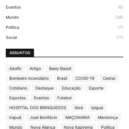
Eventos
(6)
Mundo
(38)
Política
(7)
Social
(11)
ASSUNTOS
Adolfo
Artigo
Bady Bassit
Bombeiro incendiário
Brasil
COVID-19
Cedral
Cotidiano
Destaque
Educação
Esporte
Esportes
Eventos
Futebol
HOSPITAL DOS BRINQUEDOS
Ibirá
Ipiguá
Irapuã
José Bonifácio
MAÇONARIA
Mendonça
Mundo
Nova Aliança
Nova Itapirema
Política