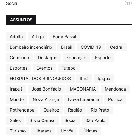
Social
(11)
ASSUNTOS
Adolfo
Artigo
Bady Bassit
Bombeiro incendiário
Brasil
COVID-19
Cedral
Cotidiano
Destaque
Educação
Esporte
Esportes
Eventos
Futebol
HOSPITAL DOS BRINQUEDOS
Ibirá
Ipiguá
Irapuã
José Bonifácio
MAÇONARIA
Mendonça
Mundo
Nova Aliança
Nova Itapirema
Política
Potirendaba
Queiroz
Região
Rio Preto
Sales
Silvio Caruso
Social
São Paulo
Turismo
Ubarana
Uchôa
Últimas