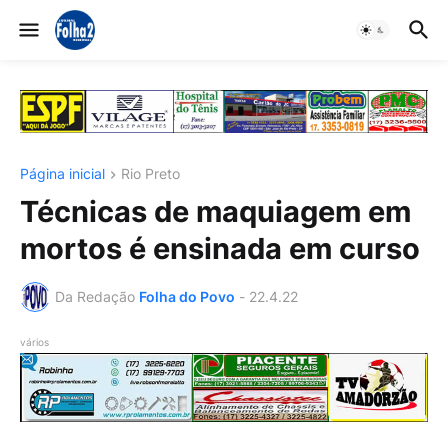
Página inicial
Rio Preto
Técnicas de maquiagem em
mortos é ensinada em curso
Da Redação
Folha do Povo
-
22.4.22
vários