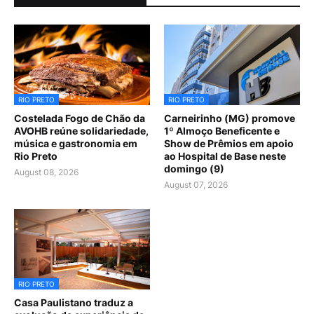
RIO PRETO
RIO PRETO
Costelada Fogo de Chão da
Carneirinho (MG) promove
AVOHB reúne solidariedade,
1º Almoço Beneficente e
música e gastronomia em
Show de Prêmios em apoio
Rio Preto
ao Hospital de Base neste
domingo (9)
August 08, 2026
August 07, 2026
RIO PRETO
Casa Paulistano traduz a