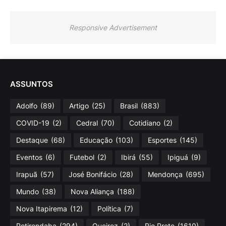
Responsive Advertisement
ASSUNTOS
Adolfo
(89)
Artigo
(25)
Brasil
(883)
COVID-19
(2)
Cedral
(70)
Cotidiano
(2)
Destaque
(68)
Educação
(103)
Esportes
(145)
Eventos
(6)
Futebol
(2)
Ibirá
(55)
Ipiguá
(9)
Irapuã
(57)
José Bonifácio
(28)
Mendonça
(695)
Mundo
(38)
Nova Aliança
(188)
Nova Itapirema
(12)
Política
(7)
Potirendaba
(294)
Queiroz
(2)
Rio Preto
(1610)