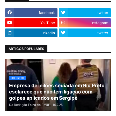
facebook
twitter
YouTube
instagram
LinkedIn
twitter
ARTIGOS POPULARES
RIO PRETO
Empresa de leilões sediada em Rio Preto
esclarece que não tem ligação com
golpes aplicados em Sergipe
Da Redação
Folha do Povo
-
16.7.25