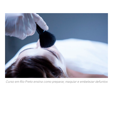
Curso em Rio Preto ensina como preparar, maquiar e embelezar defuntos