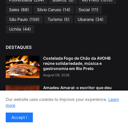
Sales
(88)
Silvio Caruso
(14)
Social
(11)
São Paulo
(156)
Turismo
(5)
Ubarana
(34)
Uchôa
(44)
DESTAQUES
Costelada Fogo de Chão da AVOHB
reúne solidariedade, música e
gastronomia em Rio Preto
August 08, 2026
Amadeu Amaral: o escritor que deu
nome a um distrito de Marília
Our website uses cookies to improve your experience.
Learn
August 08, 2026
more
4º Jantar Solidário arrecada recursos
Accept !
para o Lar São Vicente de Paulo de
Potirendaba