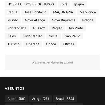
HOSPITAL DOS BRINQUEDOS
Ibirá
Ipiguá
Irapuã
José Bonifácio
MAÇONARIA
Mendonça
Mundo
Nova Aliança
Nova Itapirema
Política
Potirendaba
Queiroz
Região
Rio Preto
Sales
Silvio Caruso
Social
São Paulo
Turismo
Ubarana
Uchôa
Últimas
Responsive Advertisement
ASSUNTOS
Adolfo
(89)
Artigo
(25)
Brasil
(883)