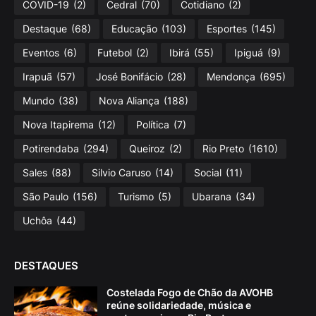
COVID-19
(2)
Cedral
(70)
Cotidiano
(2)
Destaque
(68)
Educação
(103)
Esportes
(145)
Eventos
(6)
Futebol
(2)
Ibirá
(55)
Ipiguá
(9)
Irapuã
(57)
José Bonifácio
(28)
Mendonça
(695)
Mundo
(38)
Nova Aliança
(188)
Nova Itapirema
(12)
Política
(7)
Potirendaba
(294)
Queiroz
(2)
Rio Preto
(1610)
Sales
(88)
Silvio Caruso
(14)
Social
(11)
São Paulo
(156)
Turismo
(5)
Ubarana
(34)
Uchôa
(44)
DESTAQUES
Costelada Fogo de Chão da AVOHB
reúne solidariedade, música e