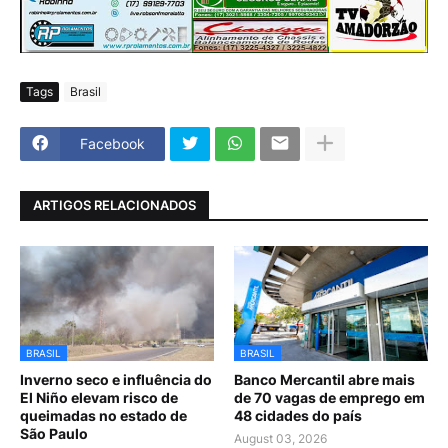
Tags
Brasil
Facebook
ARTIGOS RELACIONADOS
BRASIL
BRASIL
Inverno seco e influência do
Banco Mercantil abre mais
El Niño elevam risco de
de 70 vagas de emprego em
queimadas no estado de
48 cidades do país
São Paulo
August 03, 2026