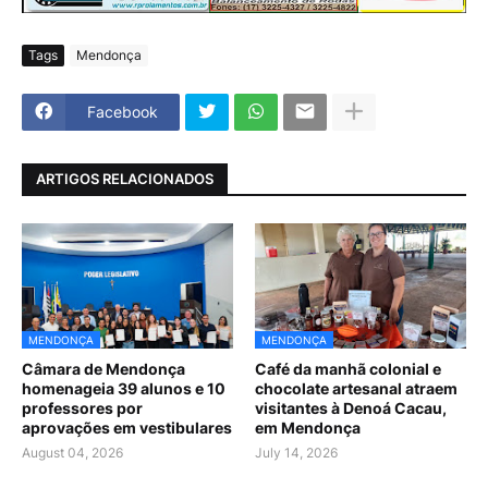
Tags
Mendonça
Facebook
ARTIGOS RELACIONADOS
MENDONÇA
MENDONÇA
Câmara de Mendonça
Café da manhã colonial e
homenageia 39 alunos e 10
chocolate artesanal atraem
professores por
visitantes à Denoá Cacau,
aprovações em vestibulares
em Mendonça
August 04, 2026
July 14, 2026