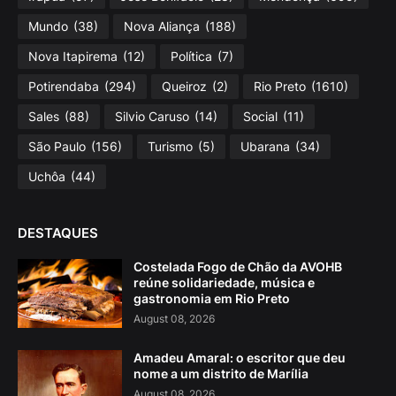
Mundo
(38)
Nova Aliança
(188)
Nova Itapirema
(12)
Política
(7)
Potirendaba
(294)
Queiroz
(2)
Rio Preto
(1610)
Sales
(88)
Silvio Caruso
(14)
Social
(11)
São Paulo
(156)
Turismo
(5)
Ubarana
(34)
Uchôa
(44)
DESTAQUES
Costelada Fogo de Chão da AVOHB
reúne solidariedade, música e
gastronomia em Rio Preto
August 08, 2026
Amadeu Amaral: o escritor que deu
nome a um distrito de Marília
August 08, 2026