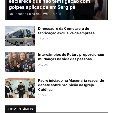
esclarece que não tem ligação com
golpes aplicados em Sergipe
Da Redação
Folha do Povo
-
16.7.25
Dinossauro da Cometa era de
fabricação exclusiva da empresa
15.2.25
Intercâmbios do Rotary proporcionam
mudanças na vida das pessoas
21.7.24
Padre iniciado na Maçonaria reacende
debate sobre proibição da Igreja
Católica
16.5.26
COMENTÁRIOS