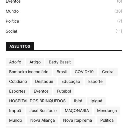
Eventos
(6)
Mundo
(38)
Política
(7)
Social
(11)
ASSUNTOS
Adolfo
Artigo
Bady Bassit
Bombeiro incendiário
Brasil
COVID-19
Cedral
Cotidiano
Destaque
Educação
Esporte
Esportes
Eventos
Futebol
HOSPITAL DOS BRINQUEDOS
Ibirá
Ipiguá
Irapuã
José Bonifácio
MAÇONARIA
Mendonça
Mundo
Nova Aliança
Nova Itapirema
Política