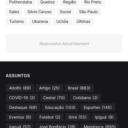
Potirendaba
Queiroz
Região
Rio Preto
Sales
Silvio Caruso
Social
São Paulo
Turismo
Ubarana
Uchôa
Últimas
Responsive Advertisement
ASSUNTOS
Adolfo
(89)
Artigo
(25)
Brasil
(883)
COVID-19
(2)
Cedral
(70)
Cotidiano
(2)
Destaque
(68)
Educação
(103)
Esportes
(145)
Eventos
(6)
Futebol
(2)
Ibirá
(55)
Ipiguá
(9)
Irapuã
(57)
José Bonifácio
(28)
Mendonça
(695)