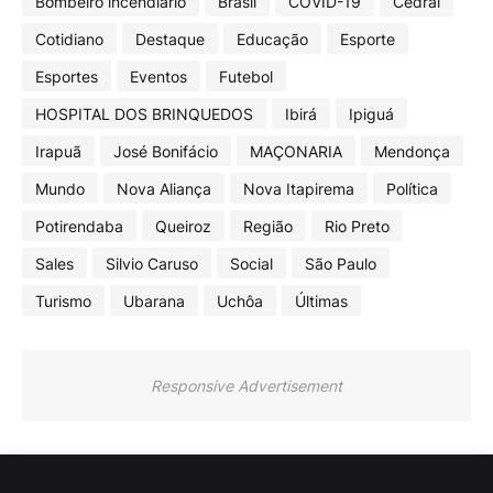
Bombeiro incendiário
Brasil
COVID-19
Cedral
Cotidiano
Destaque
Educação
Esporte
Esportes
Eventos
Futebol
HOSPITAL DOS BRINQUEDOS
Ibirá
Ipiguá
Irapuã
José Bonifácio
MAÇONARIA
Mendonça
Mundo
Nova Aliança
Nova Itapirema
Política
Potirendaba
Queiroz
Região
Rio Preto
Sales
Silvio Caruso
Social
São Paulo
Turismo
Ubarana
Uchôa
Últimas
Responsive Advertisement