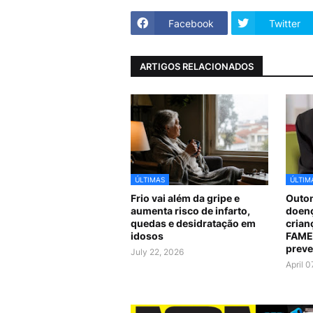
Facebook
Twitter
ARTIGOS RELACIONADOS
ÚLTIMAS
ÚLTIM
Frio vai além da gripe e
Outon
aumenta risco de infarto,
doenç
quedas e desidratação em
crian
idosos
FAMER
prev
July 22, 2026
April 0