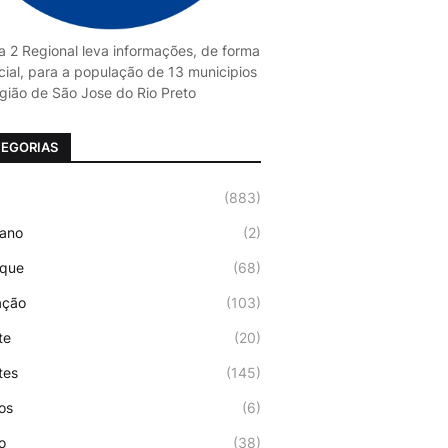
ha 2 Regional leva informações, de forma
cial, para a população de 13 municipios
gião de São Jose do Rio Preto
EGORIAS
(883)
iano
(2)
aque
(68)
ação
(103)
te
(20)
tes
(145)
os
(6)
o
(38)