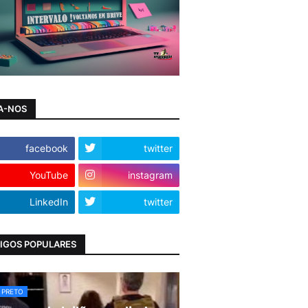
A-NOS
facebook
twitter
YouTube
instagram
LinkedIn
twitter
IGOS POPULARES
 PRETO