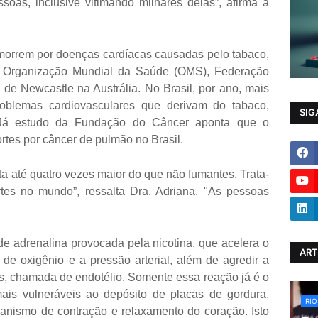
oas, inclusive vitimando milhares delas”, afirma a
morrem por doenças cardíacas causadas pelo tabaco,
a Organização Mundial da Saúde (OMS), Federação
de Newcastle na Austrália. No Brasil, por ano, mais
oblemas cardiovasculares que derivam do tabaco,
SIG
 Já estudo da Fundação do Câncer aponta que o
tes por câncer de pulmão no Brasil.
ta até quatro vezes maior do que não fumantes. Trata-
tes no mundo”, ressalta Dra. Adriana. "As pessoas
de adrenalina provocada pela nicotina, que acelera o
ART
de oxigênio e a pressão arterial, além de agredir a
s, chamada de endotélio. Somente essa reação já é o
 mais vulneráveis ao depósito de placas de gordura.
RIO
canismo de contração e relaxamento do coração. Isto