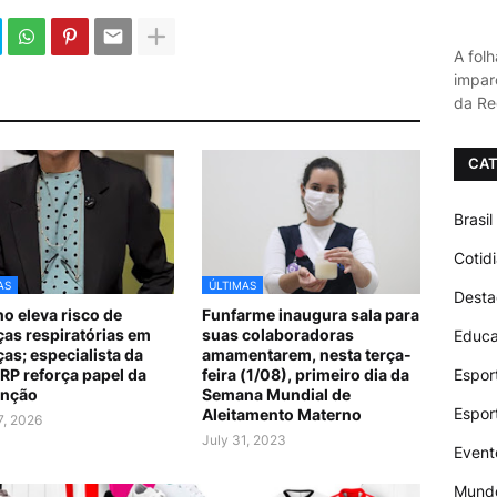
A fol
impar
da Re
CAT
Brasil
Cotid
AS
ÚLTIMAS
Dest
o eleva risco de
Funfarme inaugura sala para
as respiratórias em
suas colaboradoras
Educ
ças; especialista da
amamentarem, nesta terça-
Espor
P reforça papel da
feira (1/08), primeiro dia da
enção
Semana Mundial de
Espor
Aleitamento Materno
7, 2026
July 31, 2023
Event
Mund