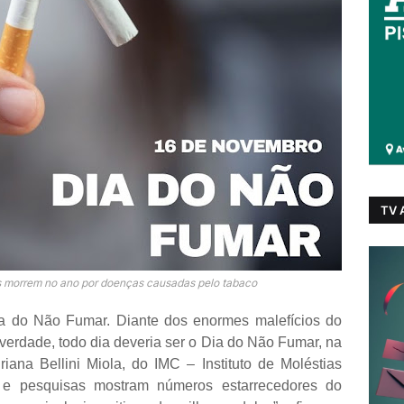
TV
s morrem no ano por doenças causadas pelo tabaco
a do Não Fumar. Diante dos enormes malefícios do
erdade, todo dia deveria ser o Dia do Não Fumar, na
iana Bellini Miola, do IMC – Instituto de Moléstias
s e pesquisas mostram números estarrecedores do