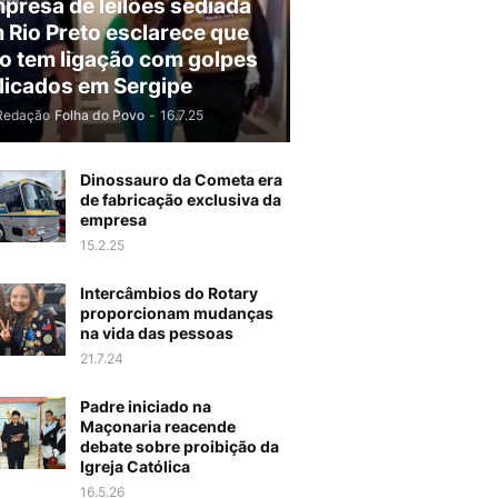
presa de leilões sediada
 Rio Preto esclarece que
o tem ligação com golpes
licados em Sergipe
Redação
Folha do Povo
-
16.7.25
Dinossauro da Cometa era
de fabricação exclusiva da
empresa
15.2.25
Intercâmbios do Rotary
proporcionam mudanças
na vida das pessoas
21.7.24
Padre iniciado na
Maçonaria reacende
debate sobre proibição da
Igreja Católica
16.5.26