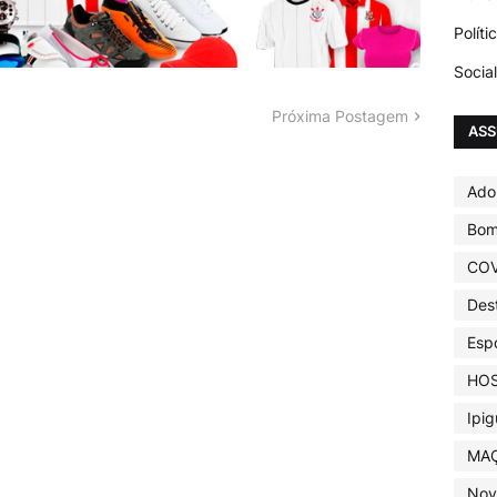
Políti
Social
Próxima Postagem
AS
Ado
Bom
COV
Des
Esp
HOS
Ipi
MA
Nov