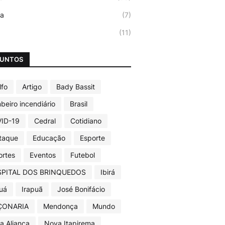
ca
(7)
(11)
SUNTOS
lfo
Artigo
Bady Bassit
beiro incendiário
Brasil
ID-19
Cedral
Cotidiano
taque
Educação
Esporte
ortes
Eventos
Futebol
PITAL DOS BRINQUEDOS
Ibirá
guá
Irapuã
José Bonifácio
ÇONARIA
Mendonça
Mundo
a Aliança
Nova Itapirema