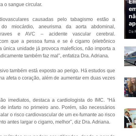
Em
a o sangue circular.
em
nã
rdiovasculares causadas pelo tabagismo estão a
ap
rto do miocárdio, aneurisma da aorta abdominal,
Da 
 graves e AVC – acidente vascular cerebral.
com que a pessoa fuma e se é cigarro (eletrônico
a única unidade já provoca malefícios, não importa a
dicamente também faz mal", enfatiza Dra. Adriana.
sivo também está exposto ao perigo. Há estudos que
a afeta o coração, além de aumentar em duas vezes
são imediatos, destaca a cardiologista do IMC. “Há
de infarto no primeiro ano. Porém, são necessários
alar o risco cardiovascular de um ex-fumante ao risco
o antes largar o cigarro, melhor", diz Dra. Adriana.