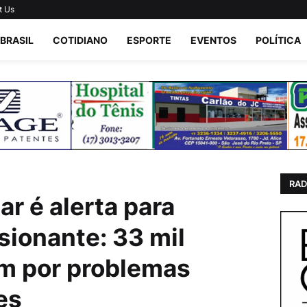
t Us
BRASIL
COTIDIANO
ESPORTE
EVENTOS
POLÍTICA
RAD
r é alerta para
ionante: 33 mil
m por problemas
es