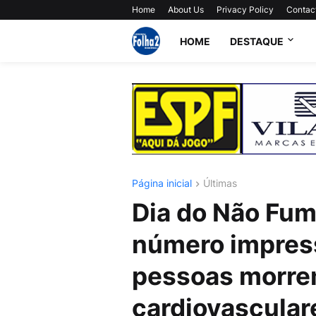
Home
About Us
Privacy Policy
Contac
HOME
DESTAQUE
Página inicial
Últimas
Dia do Não Fuma
número impress
pessoas morre
cardiovascular