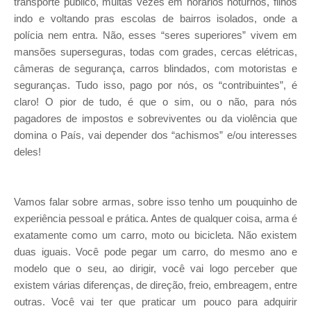
transporte público, muitas vezes em horários noturnos, filhos
indo e voltando pras escolas de bairros isolados, onde a
polícia nem entra. Não, esses “seres superiores” vivem em
mansões superseguras, todas com grades, cercas elétricas,
câmeras de segurança, carros blindados, com motoristas e
seguranças. Tudo isso, pago por nós, os “contribuintes”, é
claro! O pior de tudo, é que o sim, ou o não, para nós
pagadores de impostos e sobreviventes ou da violência que
domina o País, vai depender dos “achismos” e/ou interesses
deles!
Vamos falar sobre armas, sobre isso tenho um pouquinho de
experiência pessoal e prática. Antes de qualquer coisa, arma é
exatamente como um carro, moto ou bicicleta. Não existem
duas iguais. Você pode pegar um carro, do mesmo ano e
modelo que o seu, ao dirigir, você vai logo perceber que
existem várias diferenças, de direção, freio, embreagem, entre
outras. Você vai ter que praticar um pouco para adquirir