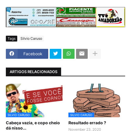
Tags
Silvio Caruso
Facebook
ARTIGOS RELACIONADOS
SILVIO CARUSO
SILVIO CARUSO
Cabeça vazia, e copo cheio
Resultado errado ?
dá nisso...
November 23, 2020