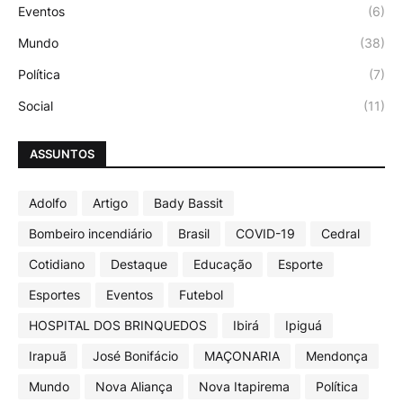
Eventos
(6)
Mundo
(38)
Política
(7)
Social
(11)
ASSUNTOS
Adolfo
Artigo
Bady Bassit
Bombeiro incendiário
Brasil
COVID-19
Cedral
Cotidiano
Destaque
Educação
Esporte
Esportes
Eventos
Futebol
HOSPITAL DOS BRINQUEDOS
Ibirá
Ipiguá
Irapuã
José Bonifácio
MAÇONARIA
Mendonça
Mundo
Nova Aliança
Nova Itapirema
Política