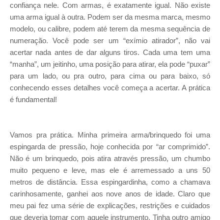
confiança nele. Com armas, é exatamente igual. Não existe
uma arma igual à outra. Podem ser da mesma marca, mesmo
modelo, ou calibre, podem até terem da mesma sequência de
numeração. Você pode ser um “exímio atirador”, não vai
acertar nada antes de dar alguns tiros. Cada uma tem uma
“manha”, um jeitinho, uma posição para atirar, ela pode “puxar”
para um lado, ou pra outro, para cima ou para baixo, só
conhecendo esses detalhes você começa a acertar. A prática
é fundamental!
Vamos pra prática. Minha primeira arma/brinquedo foi uma
espingarda de pressão, hoje conhecida por “ar comprimido”.
Não é um brinquedo, pois atira através pressão, um chumbo
muito pequeno e leve, mas ele é arremessado a uns 50
metros de distância. Essa espingardinha, como a chamava
carinhosamente, ganhei aos nove anos de idade. Claro que
meu pai fez uma série de explicações, restrições e cuidados
que deveria tomar com aquele instrumento. Tinha outro amigo